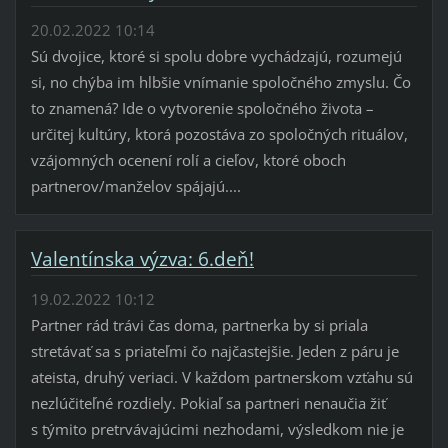
20.02.2022 10:14
Sú dvojice, ktoré si spolu dobre vychádzajú, rozumejú
si, no chýba im hlbšie vnímanie spoločného zmyslu. Čo
to znamená? Ide o vytvorenie spoločného života –
určitej kultúry, ktorá pozostáva zo spoločných rituálov,
vzájomných ocenení rolí a cieľov, ktoré oboch
partnerov/manželov spájajú....
Valentínska výzva: 6.deň!
19.02.2022 10:12
Partner rád trávi čas doma, partnerka by si priala
stretávať sa s priateľmi čo najčastejšie. Jeden z páru je
ateista, druhý veriaci. V každom partnerskom vzťahu sú
nezlúčiteľné rozdiely. Pokiaľ sa partneri nenaučia žiť
s týmito pretrvávajúcimi nezhodami, výsledkom nie je