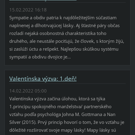
15.02.2022 16:18
Sympatie a obdiv patria k najdôležitejším súčastiam
naplnenej a dlhotrvajúcej lásky. Aj šťastné páry občas
rozladí nejaká osobnostná charakteristika toho
druhého, ale neustále pociťujú, že človek, s ktorým žijú,
si zaslúži úctu a rešpekt. Najlepšou skúškou systému
sympatií a obdivu dvojice je...
Valentínska výzva: 1.deň!
14.02.2022 05:00
Valentínska výzva začína úlohou, ktorá sa týka
1.princípu spokojného manželstva/ partnerského
vzťahu podľa psychológa Johna M. Gottmana a Nan
Silver (2015). Prvý princíp hovorí o tom, že vo vzťahu je
dôležité rozširovať svoje mapy lásky! Mapy lásky sú