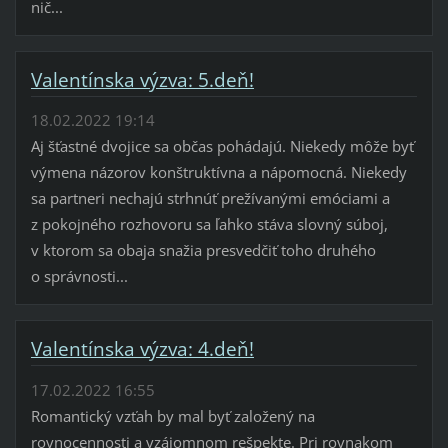
nič...
Valentínska výzva: 5.deň!
18.02.2022 19:14
Aj šťastné dvojice sa občas pohádajú. Niekedy môže byť
výmena názorov konštruktívna a nápomocná. Niekedy
sa partneri nechajú strhnúť prežívanými emóciami a
z pokojného rozhovoru sa ľahko stáva slovný súboj,
v ktorom sa obaja snažia presvedčiť toho druhého
o správnosti...
Valentínska výzva: 4.deň!
17.02.2022 16:55
Romantický vzťah by mal byť založený na
rovnocennosti a vzájomnom rešpekte. Pri rovnakom