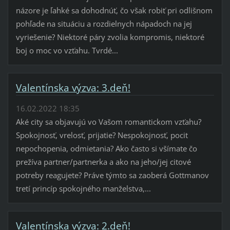
názore je ľahké sa dohodnúť, čo však robiť pri odlišnom
pohľade na situáciu a rozdielnych nápadoch na jej
vyriešenie? Niektoré páry zvolia kompromis, niektoré
boj o moc vo vzťahu. Tvrdé...
Valentínska výzva: 3.deň!
16.02.2022 18:35
Aké city sa objavujú vo Vašom romantickom vzťahu?
Spokojnosť, vrelosť, prijatie? Nespokojnosť, pocit
nepochopenia, odmietania? Ako často si všímate čo
prežíva partner/partnerka a ako na jeho/jej citové
potreby reagujete? Práve týmto sa zaoberá Gottmanov
tretí princíp spokojného manželstva,...
Valentínska výzva: 2.deň!