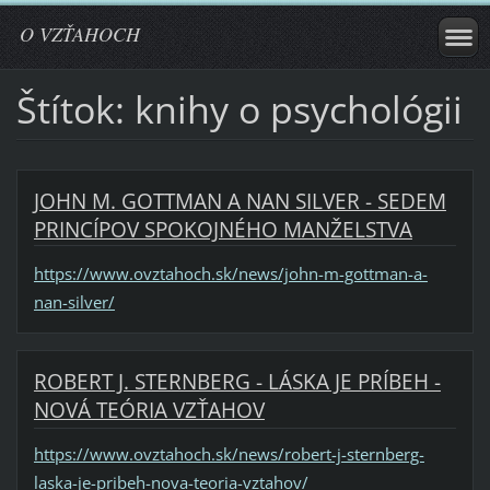
O VZŤAHOCH
Štítok: knihy o psychológii
JOHN M. GOTTMAN A NAN SILVER - SEDEM
PRINCÍPOV SPOKOJNÉHO MANŽELSTVA
https://www.ovztahoch.sk/news/john-m-gottman-a-
nan-silver/
ROBERT J. STERNBERG - LÁSKA JE PRÍBEH -
NOVÁ TEÓRIA VZŤAHOV
https://www.ovztahoch.sk/news/robert-j-sternberg-
laska-je-pribeh-nova-teoria-vztahov/