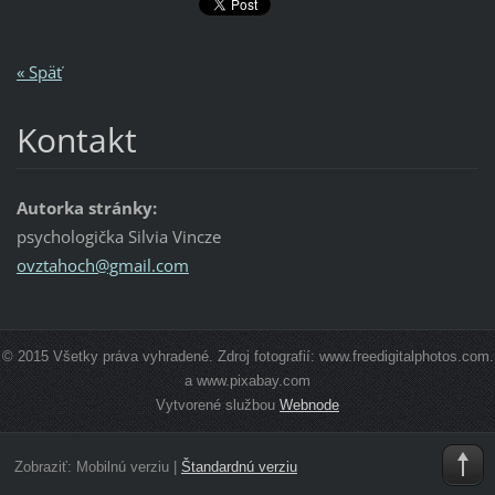
« Späť
Kontakt
Autorka stránky:
psychologička Silvia Vincze
ovztahoc
h@gmail.
com
© 2015 Všetky práva vyhradené. Zdroj fotografií: www.freedigitalphotos.com.
a www.pixabay.com
Vytvorené službou
Webnode
Zobraziť:
Mobilnú verziu
|
Štandardnú verziu