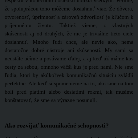
rešpektu v konečnom dôsledku ublížia všetkým. Veríme,
že spoluprácou toho môžeme dosiahnuť viac. Že dôvera,
otvorenosť, úprimnosť a zároveň zdvorilosť je kľúčom k
príjemnému životu. Taktiež vieme, z vlastných
skúsenosti aj od druhých, že nie je triviálne tieto ciele
dosiahnuť. Mnoho ľudí chce, ale nevie ako, nemá
dostatočne dobré nástroje ani skúsenosti. My sami sa
neustále učíme a posúvame ďalej, a aj keď už máme kus
cesty za sebou, omnoho väčší kus je pred nami. Nie sme
ľudia, ktorí by akúkoľvek komunikačnú situáciu zvládli
perfektne. Ale keď si spomenieme na to, ako sme na tom
boli pred piatimi alebo desiatimi rokmi, tak musíme
konštatovať, že sme sa výrazne posunuli.
Ako rozvíjať komunikačné schopnosti?