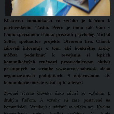
Efektívna komunikácia vo vzťahu je kľúčom k
partnerskému šťastiu. Prečo je tomu tak Vám v
tomto špeciálnom článku prezradí psychológ Michal
Šoltés, spoluautor projektu Otvorená hra. Článok
zároveň informuje o tom, aké konkrétne kroky
môžete podniknúť k osvojeniu si lepších
komunikačných zručností prostredníctvom aktivít
prístupných na stránke www.otvorenahra.sk
alebo
organizovaných podujatiach. S objavovaním sily
komunikácie môžete začať aj tu a teraz!
Životné šťastie človeka úzko súvisí so vzťahmi k
druhým ľuďom. A vzťahy sú zase postavené na
komunikácii. Vznikajú a udržujú sa vďaka nej. Kvalita
komunikácie určuje kvalitu vzťahov. Ak bude