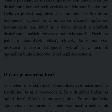
Vieme povedať, že niektoré spôsoby komunikácie sú pre
dosiahnutie konkrétnych výsledkov efektívnejšie ako iné.
Celkovo je však najdôležitejšia komunikačná flexibilita.
Schopnosť vyberať si z množstva rôznych spôsobov
komunikácie ten, ktorý je v danej situácii z pohľadu
dosiahnutia našich zámerov najefektívnejší. Nech sa
jedná o akúkoľvek oblasť, človek, ktorý má viac
možností a lepšiu schopnosť vybrať si z nich tú
optimálnu bude dlhodobo úspešnejší ako ostatní.
O čom je otvorená hra?
Je nielen o efektívnych komunikačných nástrojoch a
flexibilite. Je aj o presvedčení, že s druhými ľuďmi sa
oplatí hrať férovú a otvorenú hru. Že manipulácia,
agresivita, nerovnocennosť, netolerantnosť a nedostatok