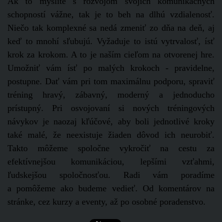
Ak to myslíte s rozvojom svojich komunikačných
schopností vážne, tak je to beh na dlhú vzdialenosť.
Niečo tak komplexné sa nedá zmeniť zo dňa na deň, aj
keď to mnohí sľubujú. Vyžaduje to istú vytrvalosť, ísť
krok za krokom. A to je naším cieľom na otvorenej hre.
Umožniť vám ísť po malých krokoch - pravidelne,
postupne. Dať vám pri tom maximálnu podporu, spraviť
tréning hravý, zábavný, moderný a jednoducho
prístupný. Pri osvojovaní si nových tréningových
návykov je naozaj kľúčové, aby boli jednotlivé kroky
také malé, že neexistuje žiaden dôvod ich neurobiť.
Takto môžeme spoločne vykročiť na cestu za
efektívnejšou komunikáciou, lepšími vzťahmi,
ľudskejšou spoločnosťou. Radi vám poradíme
a pomôžeme ako budeme vedieť. Od komentárov na
stránke, cez kurzy a eventy, až po osobné poradenstvo.