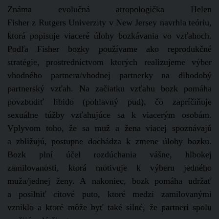
Známa evolučná atropologička Helen
Fisher z Rutgers Univerzity v New Jersey navrhla teóriu,
ktorá popisuje viaceré úlohy bozkávania vo vzťahoch.
Podľa Fisher bozky používame ako reprodukčné
stratégie, prostredníctvom ktorých realizujeme výber
vhodného partnera/vhodnej partnerky na dlhodobý
partnerský vzťah. Na začiatku vzťahu bozk pomáha
povzbudiť libido (pohlavný pud), čo zapríčiňuje
sexuálne túžby vzťahujúce sa k viacerým osobám.
Vplyvom toho, že sa muž a žena viacej spoznávajú
a zbližujú, postupne dochádza k zmene úlohy bozku.
Bozk plní účel rozdúchania vášne, hlbokej
zamilovanosti, ktorá motivuje k výberu jedného
muža/jednej ženy. A nakoniec, bozk pomáha udržať
a posilniť citové puto, ktoré medzi zamilovanými
vzniklo a ktoré môže byť také silné, že partneri spolu