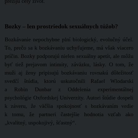
prežijú celý život.
Bozky – len prostriedok sexuálnych túžob?
Bozkávanie nepochybne plní biologický, evolučný účel.
To, prečo sa k bozkávaniu uchyľujeme, má však viacero
príčin. Bozky podporujú nielen sexuálny apetít, ale môžu
byť tiež prejavom intimity, záväzku, lásky. O tom, že
muži aj ženy pripisujú bozkávaniu rovnakú dôležitosť
svedčí štúdia, ktorú uskutočnili Rafael Wlodarski
a Robin Dunbar z Oddelenia experimentálnej
psychológie Oxfordskej Univerzity. Autori štúdie dospeli
k záveru, že väčšia spokojnosť s bozkávaním vedie
k tomu, že partneri častejšie hodnotia vzťah ako
„kvalitný, uspokojivý, šťastný“.