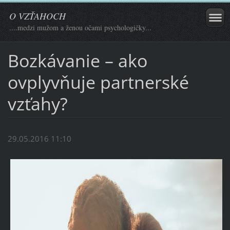
O VZŤAHOCH
....medzi mužom a ženou očami psychologičky...
Bozkávanie – ako
ovplyvňuje partnerské
vzťahy?
29.05.2016 11:10