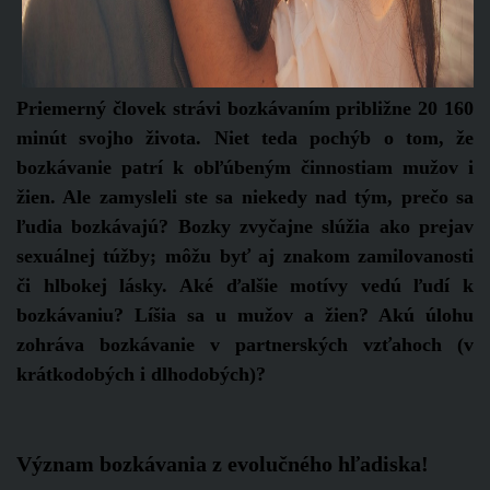
Priemerný človek strávi bozkávaním približne 20 160
minút svojho života. Niet teda pochýb o tom, že
bozkávanie patrí k obľúbeným činnostiam mužov i
žien. Ale zamysleli ste sa niekedy nad tým, prečo sa
ľudia bozkávajú? Bozky zvyčajne slúžia ako prejav
sexuálnej túžby; môžu byť aj znakom zamilovanosti
či hlbokej lásky. Aké ďalšie motívy vedú ľudí k
bozkávaniu? Líšia sa u mužov a žien? Akú úlohu
zohráva bozkávanie v partnerských vzťahoch (v
krátkodobých i dlhodobých)?
Význam bozkávania z evolučného hľadiska!