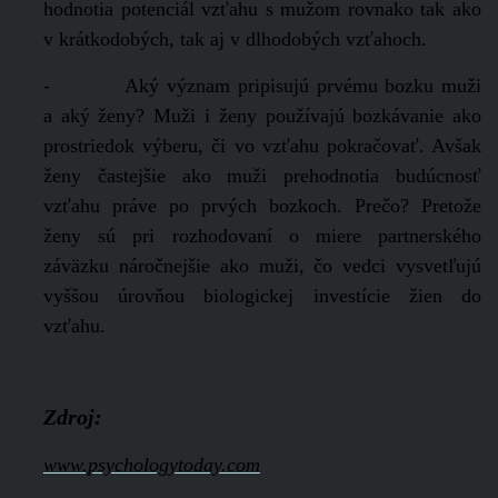
hodnotia potenciál vzťahu s mužom rovnako tak ako
v krátkodobých, tak aj v dlhodobých vzťahoch.
- Aký význam pripisujú prvému bozku muži
a aký ženy? Muži i ženy používajú bozkávanie ako
prostriedok výberu, či vo vzťahu pokračovať. Avšak
ženy častejšie ako muži prehodnotia budúcnosť
vzťahu práve po prvých bozkoch. Prečo? Pretože
ženy sú pri rozhodovaní o miere partnerského
záväzku náročnejšie ako muži, čo vedci vysvetľujú
vyššou úrovňou biologickej investície žien do
vzťahu.
Zdroj:
www.psychologytoday.com