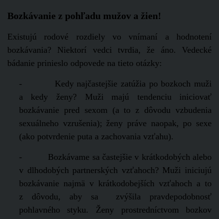
Bozkávanie z pohľadu mužov a žien!
Existujú rodové rozdiely vo vnímaní a hodnotení
bozkávania? Niektorí vedci tvrdia, že áno. Vedecké
bádanie prinieslo odpovede na tieto otázky:
- Kedy najčastejšie zatúžia po bozkoch muži
a kedy ženy? Muži majú tendenciu iniciovať
bozkávanie pred sexom (a to z dôvodu vzbudenia
sexuálneho vzrušenia); ženy práve naopak, po sexe
(ako potvrdenie puta a zachovania vzťahu).
- Bozkávame sa častejšie v krátkodobých alebo
v dlhodobých partnerských vzťahoch? Muži iniciujú
bozkávanie najmä v krátkodobejších vzťahoch a to
z dôvodu, aby sa zvýšila pravdepodobnosť
pohlavného styku. Ženy prostredníctvom bozkov