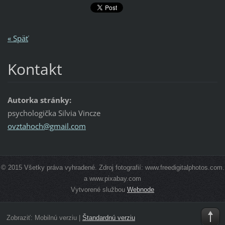
« Späť
Kontakt
Autorka stránky:
psychologička Silvia Vincze
ovztahoc
h@gmail.
com
© 2015 Všetky práva vyhradené. Zdroj fotografií: www.freedigitalphotos.com.
a www.pixabay.com
Vytvorené službou
Webnode
Zobraziť:
Mobilnú verziu
|
Štandardnú verziu