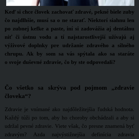
Keď si chce človek zachovať zdravé, pekné biele zuby
čo najdlhšie, musí sa o ne starať. Niektorí siahnu len
po zubnej kefke a paste, iní si zadovážia aj dentálnu
niť či ústnu vodu a tí najstarostlivejší užívajú aj
výživové doplnky pre udržanie zdravého a silného
chrupu. Ak by som sa vás spýtala ako sa staráte
o svoje duševné zdravie, čo by ste odpovedali?
Čo všetko sa skrýva pod pojmom „zdravie
človeka“?
Zdravie je vnímané ako najdôležitejšia ľudská hodnota.
Každý túži po tom, aby ho choroby obchádzali a aby si
udržal pevné zdravie. Viete však, čo presne znamená byť
zdravým? Azda najvýstižnejšia definícia zdravia