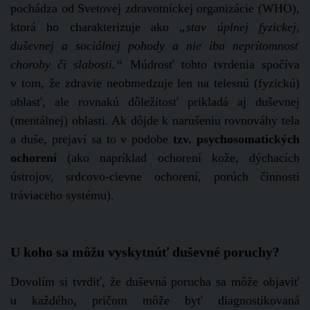
pochádza od Svetovej zdravotníckej organizácie (WHO),
ktorá ho charakterizuje ako
„stav úplnej fyzickej,
duševnej a sociálnej pohody a nie iba neprítomnosť
choroby či slabosti.“
Múdrosť tohto tvrdenia spočíva
v tom, že zdravie neobmedzuje len na telesnú (fyzickú)
oblasť, ale rovnakú dôležitosť prikladá aj duševnej
(mentálnej) oblasti. Ak dôjde k narušeniu rovnováhy tela
a duše, prejaví sa to v podobe
tzv. psychosomatických
ochorení
(ako napríklad ochorení kože, dýchacích
ústrojov, srdcovo-cievne ochorení, porúch činnosti
tráviaceho systému).
U koho sa môžu vyskytnúť duševné poruchy?
Dovolím si tvrdiť, že duševná porucha sa môže objaviť
u každého, pričom môže byť diagnostikovaná