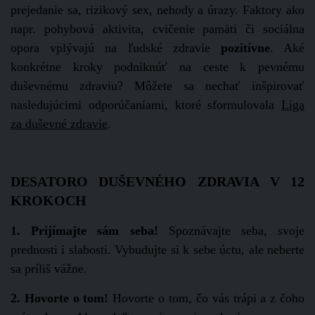
prejedanie sa, rizikový sex, nehody a úrazy. Faktory ako
napr. pohybová aktivita, cvičenie pamäti či sociálna
opora vplývajú na ľudské zdravie
pozitívne
. Aké
konkrétne kroky podniknúť na ceste k pevnému
duševnému zdraviu? Môžete sa nechať inšpirovať
nasledujúcimi odporúčaniami, ktoré sformulovala
Liga
za duševné zdravie
.
DESATORO DUŠEVNÉHO ZDRAVIA V 12
KROKOCH
1. Prijímajte sám seba!
Spoznávajte seba, svoje
prednosti i slabosti. Vybudujte si k sebe úctu, ale neberte
sa príliš vážne.
2. Hovorte o tom!
Hovorte o tom, čo vás trápi a z čoho