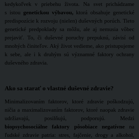
kedykoľvek v priebehu života. Na svet prichádzame
s istou
genetickou výbavou,
ktorá obsahuje genetické
predispozície k rozvoju (nielen) duševných porúch. Tieto
genetické predpoklady sa môžu, ale aj nemusia vôbec
prejaviť. To, či duševné poruchy prepuknú, závisí od
mnohých činiteľov. Aký život vedieme, ako pristupujeme
k sebe, ale i k druhým sú významné faktory ochrany
duševného zdravia.
Ako sa starať o vlastné duševné zdravie?
Minimalizovaním faktorov, ktoré zdravie poškodzujú,
ničia a maximalizovaním faktorov, ktoré naopak zdravie
udržiavajú, posilňujú, podporujú. Medzi
biopsychosociálne faktory pôsobiace negatívne
na
ľudské zdravie patria: stres, fajčenie, drogy a alkohol,