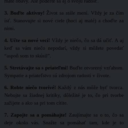
máte obavy. Ale podeľte sa aj o svoju radosť.
3. Buďte aktívny!
Život sa stále mení. Vždy je za čím
ísť. Stanovujte si nové ciele (hoci aj malé) a choďte za
nimi.
4. Učte sa nové veci!
Vždy je niečo, čo sa dá učiť. A aj
keď sa vám niečo nepodarí, vždy si môžete povedať
“aspoň som to skúsil”.
5. Stretávajte sa s priateľmi!
Buďte otvorený vzťahom.
Sympatie a priateľstvo sú zdrojom radosti v živote.
6. Robte niečo tvorivé!
Každý z nás môže byť tvorca.
Nebojte sa žiadnej kritiky, dôležité je to, čo pri tvorbe
zažijete a ako sa pri tom cítite.
7. Zapojte sa a pomáhajte!
Zaujímajte sa o to, čo sa
deje okolo vás. Snažte sa pomáhať tam, kde je to