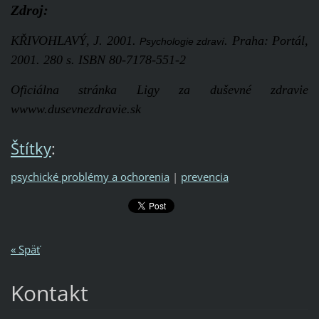
Zdroj:
KŘIVOHLAVÝ, J. 2001.
. Praha: Portál,
Psychologie zdraví
2001. 280 s. ISBN 80-7178-551-2
Oficiálna stránka Ligy za duševné zdravie
wwww.dusevnezdravie.sk
Štítky
:
psychické problémy a ochorenia
|
prevencia
« Späť
Kontakt