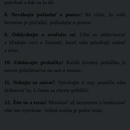
potrebné a kde sa to dá.
8.
Neváhajte požiadať o pomoc
! Ak cítite, že vaše
bremeno je priťažké, požiadajte o pomoc.
9. Oddychujte a uvoľnite sa!
Učte sa oddychovať
a hľadajte veci a činnosti, ktoré vám prinášajú radosť
a relax.
10. Zdolávajte prekážky!
Každá životná prekážka je
novou príležitosťou na rast a zmenu.
11. Nebojte sa snívať!
Vytvárajte si sny, pomôžu vám
definovať to, k čomu sa chcete priblížiť.
12. Žite tu a teraz!
Minulosť už nezmeníte a budúcnosť
ešte len vytvárate. Jediná realita je práve teraz.